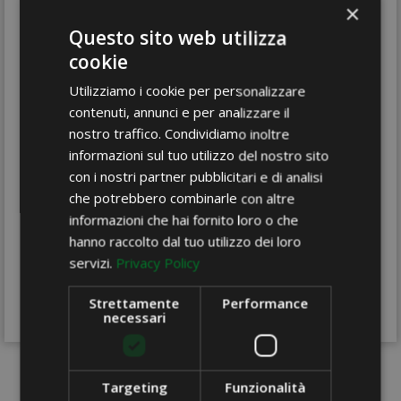
×
12-25023-12-74
Questo sito web utilizza
Candela conica
cookie
Utilizziamo i cookie per personalizzare
contenuti, annunci e per analizzare il
fuxia
nostro traffico. Condividiamo inoltre
diam. 2,3 h.25
informazioni sul tuo utilizzo del nostro sito
Confezione 12 pezzi
con i nostri partner pubblicitari e di analisi
che potrebbero combinarle con altre
informazioni che hai fornito loro o che
hanno raccolto dal tuo utilizzo dei loro
Condividi
servizi.
Privacy Policy
Strettamente
Performance
necessari
Targeting
Funzionalità